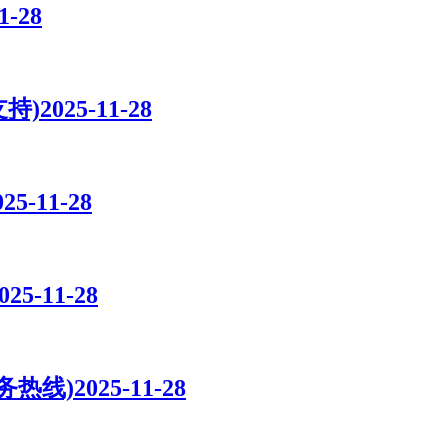
1-28
持)
2025-11-28
025-11-28
025-11-28
务热线)
2025-11-28