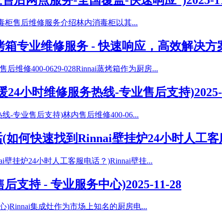
售后网点服务-全国覆盖-快速响应”)
2025-1
柜售后维修服务介绍林内消毒柜以其...
i蒸烤箱专业维修服务 - 快速响应，高效解决方
400-0629-028Rinnai蒸烤箱作为厨房...
暖24小时维修服务热线-专业售后支持)
2025-
专业售后支持)林内售后维修400-06...
话(如何快速找到Rinnai壁挂炉24小时人工
i壁挂炉24小时人工客服电话？)Rinnai壁挂...
灶售后支持 - 专业服务中心)
2025-11-28
心)Rinnai集成灶作为市场上知名的厨房电...