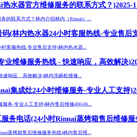
nnai热水器官方维修服务的联系方式？)
2025-1
务的联系方式？林内介绍林内（Rinnai）...
码(林内热水器24小时客服热线-专业售后支
时客服热线-专业售后支持)林内热水器...
业维修服务热线 - 快速响应，高效解决)
2
速响应，高效解决)林内洗碗机维修...
innai集成灶24小时维修服务-专业人工支持)
2
修服务-专业人工支持)林内售后维修400-06...
工服务电话(24小时Rinnai蒸烤箱售后维修服
nnai蒸烤箱售后维修服务热线)林内售后维...