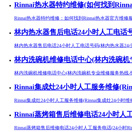
Rinnai热水器特约维修(如何找到Ri
Rinnai热水器特约维修：如何找到Rinnai热水器官方维修服
林内热水器售后电话24小时人工电话号
林内热水器售后电话24小时人工电话号码(林内热水器24小
林内洗碗机维修电话中心(林内洗碗机专
林内洗碗机维修电话中心(林内洗碗机专业维修服务热线-快
Rinnai集成灶24小时人工服务维修(R
Rinnai集成灶24小时人工服务维修(Rinnai集成灶24小时维
Rinnai蒸烤箱售后维修电话24小时人
Rinnai蒸烤箱售后维修电话24小时人工服务电话(24小时Ri