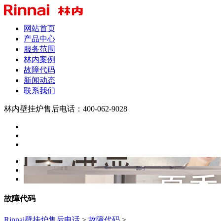
网站首页
产品中心
服务范围
林内案例
故障代码
新闻动态
联系我们
林内壁挂炉售后电话：400-062-9028
故障代码
Rinnai壁挂炉售后电话
>
故障代码
>