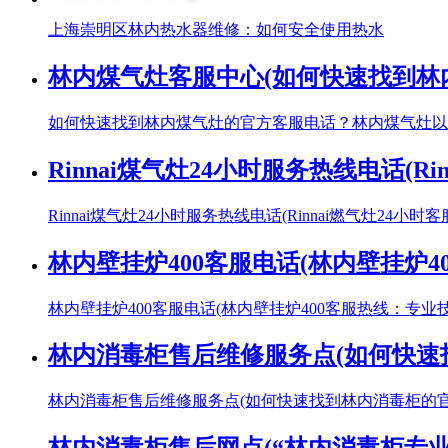
上海崇明区林内热水器维修：如何安全使用热水
林内煤气灶客服中心(如何快速找到林
如何快速找到林内煤气灶的官方客服电话？林内煤气灶以其
Rinnai煤气灶24小时服务热线电话(R
Rinnai煤气灶24小时服务热线电话(Rinnai燃气灶24小时客
林内壁挂炉400客服电话(林内壁挂炉
林内壁挂炉400客服电话(林内壁挂炉400客服热线：专业技
林内消毒柜售后维修服务点(如何快速
林内消毒柜售后维修服务点(如何快速找到林内消毒柜的官方