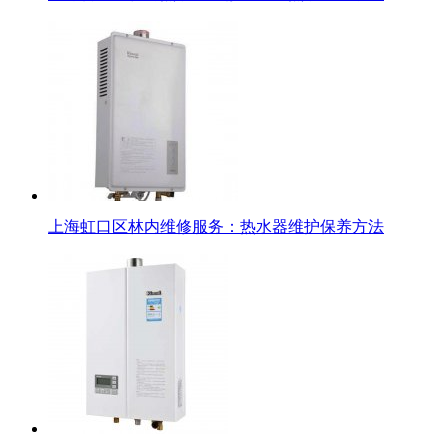
上海虹口区林内维修服务：热水器维护保养方法