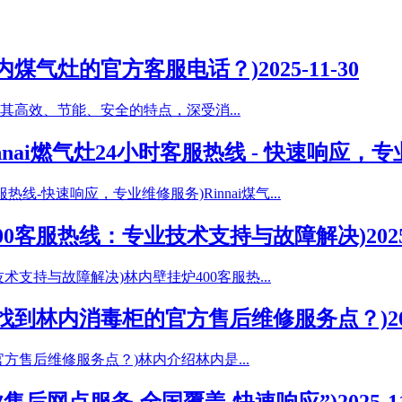
内煤气灶的官方客服电话？)
2025-11-30
高效、节能、安全的特点，深受消...
innai燃气灶24小时客服热线 - 快速响应，
服热线-快速响应，专业维修服务)Rinnai煤气...
400客服热线：专业技术支持与故障解决)
202
术支持与故障解决)林内壁挂炉400客服热...
找到林内消毒柜的官方售后维修服务点？)
2
售后维修服务点？)林内介绍林内是...