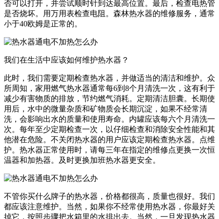
否可以打开，并尝试顺时针到达最高位置。最后，检查电热管
是否烧坏。用万用表检查电阻。森林热水器的维修服务，通常
小于40欧姆是正常的。
我们在生活中应该如何维护热水器？
此时，我们需要定期检查热水器，并做适当的清洁和维护。众
所周知，家用燃气热水器通常每6到8个月清洗一次，这有利于
减少有害物质的排放，节约燃气消耗。定期清洁胆囊。长期使
用后，水中的微量杂质和矿物质会长期沉淀，如果不经常清
洗，会影响出水的质量和使用寿命。内罐应该每六个月清洗一
次。每年至少定期检查一次，以仔细检查和消除安全性能和其
他潜在危险。不关闭热水器的用户应该定期检查热水器。点维
护。热水器正常使用时，请每三年在指定的维修点更换一次恒
温器和加热器。及时更换加班热水器更安全。
不管你买什么牌子的热水器，价格都很高，质量也很好。我们
都应该注意维护。当然，如果你不经常使用热水器，你最好关
掉它，按照步骤把水箱里的水排出去。当然，一旦发现热水器