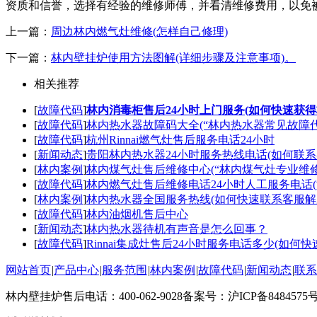
资质和信誉，选择有经验的维修师傅，并看清维修费用，以免
上一篇：
周边林内燃气灶维修(怎样自己修理)
下一篇：
林内壁挂炉使用方法图解(详细步骤及注意事项)。
相关推荐
[
故障代码
]
林内消毒柜售后24小时上门服务(如何快速获
[
故障代码
]
林内热水器故障码大全(“林内热水器常见故障代
[
故障代码
]
杭州Rinnai燃气灶售后服务电话24小时
[
新闻动态
]
贵阳林内热水器24小时服务热线电话(如何联系
[
林内案例
]
林内煤气灶售后维修中心(“林内煤气灶专业维修
[
故障代码
]
林内燃气灶售后维修电话24小时人工服务电话
[
林内案例
]
林内热水器全国服务热线(如何快速联系客服解
[
故障代码
]
林内油烟机售后中心
[
新闻动态
]
林内热水器待机有声音是怎么回事？
[
故障代码
]
Rinnai集成灶售后24小时服务电话多少(如何快
网站首页
|
产品中心
|
服务范围
|
林内案例
|
故障代码
|
新闻动态
|
联系
林内壁挂炉售后电话：400-062-9028
备案号：沪ICP备848