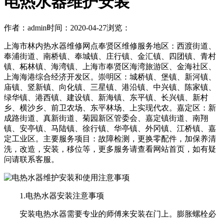
电热水器维护安装
作者：admin
时间：2020-04-27
浏览：
上海市林内热水器维修网点奉贤区维修服务地区：西渡街道、
奉浦街道、南桥镇、奉城镇、庄行镇、金汇镇、四团镇、青村
镇、柘林镇、海湾镇、上海市奉贤区海湾旅游区、金海社区、
上海海港综合经济开发区。崇明区：城桥镇、堡镇、新河镇、
庙镇、竖新镇、向化镇、三星镇、港沿镇、中兴镇、陈家镇、
绿华镇、港西镇、建设镇、新海镇、东平镇、长兴镇、新村
乡、横沙乡、前卫农场、东平林场、上实现代农。嘉定区：新
成路街道、真新街道、菊园新区管委会、嘉定镇街道、南翔
镇、安亭镇、马陆镇、徐行镇、华亭镇、外冈镇、江桥镇、嘉
定工业区。主要服务项目：故障检测，更换零配件，加保养清
洗，改造，安装，移位等，更多服务请查看网站首页，如有疑
问请联系客服。
1.电热水器安装注意事项
安装电热水器需要专业的师傅来安装在门上。膨胀螺栓必