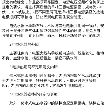
须套有绝缘套，并且必须可靠固定。电源电压必须符合铭牌上
规定的要求。请选择高质量的单相三极电源插座，规格为220
伏~，10A或以上。(视不同型号而定)单相三极电源插座的接地
电极必须可靠接地，防止因漏电而发生安全隐患。
电热水器应单独布线，不应与其他电器共用同一线路。安
装时应避开易燃气体泄漏或强腐蚀性气体的环境，避免强电、
强磁直接作用、直射阳光、雨水、风和振动等易发生的地方。
2.电热水器的外因
主要现象有：电源火线与零线反向连接、线路老化、接地
不良、生活水管、插座质量差、插座不防水等。
3.电加热期间应定期清洗内胆
储水式热水器使用时间越长，内胆内积聚的污垢越多(由
于内胆不定期清洗，镁杆被污垢腐蚀，不能及时更换等原
因)，内胆内的水传导性越强，容易发生泄漏隐患。
4.电热水器镁棒必须定期更换
此外，储水式电热水器中的镁棒也应定期更换。镁棒在储